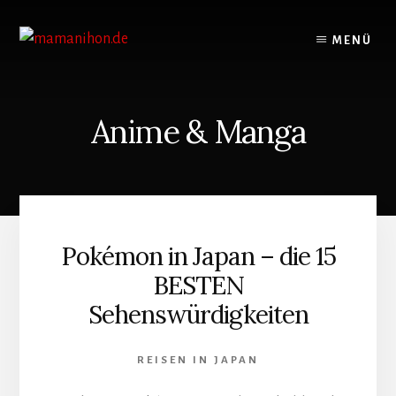
Skip
Skip
to
to
MENÜ
content
footer
Anime & Manga
Pokémon in Japan – die 15
BESTEN
Sehenswürdigkeiten
REISEN IN JAPAN