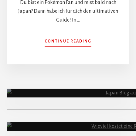
Du bist ein Pokémon Fan und reist bald nach
Japan? Dann habe ich für dich den ultimativen
Guide! In …
ÜBERPOKÉMON
CONTINUE READING
IN
JAPAN
–
DIE
15
BESTEN
SEHENSWÜRDIGKE