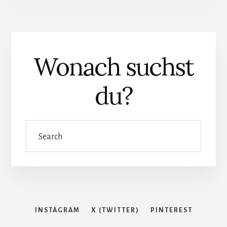
Über m
Wonach suchst
Stor
Gastbei
du?
Search
INSTAGRAM
X (TWITTER)
PINTEREST