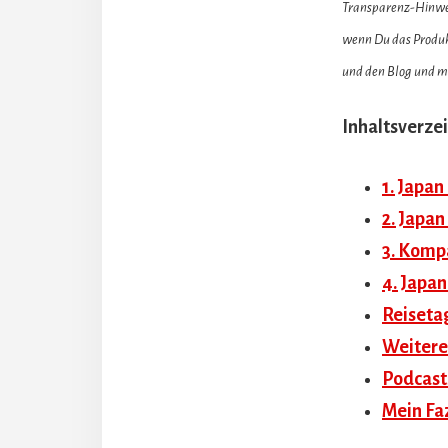
Transparenz-Hinweis
wenn Du das Produkt
und den Blog und me
Inhaltsverzei
1. Japan
2. Japan
3. Komp
4. Japan
Reiseta
Weitere
Podcast
Mein Faz