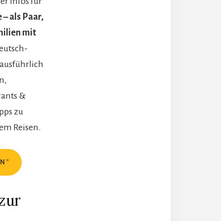
er Infos für
 – als Paar,
milien mit
deutsch-
 ausführlich
n,
rants &
pps zu
em Reisen.
EN*
 zur