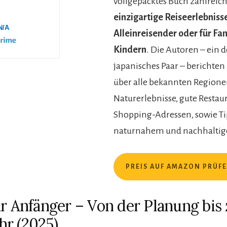
vollgepacktes Buch zahlreich
einzigartige Reiseerlebnisse
N/A
Alleinreisender oder für Fa
Kindern
. Die Autoren – ein 
japanisches Paar – berichten
über alle bekannten Regione
Naturerlebnisse, gute Restau
Shopping-Adressen, sowie Ti
naturnahem und nachhaltig
PREIS AUF AMAZON PRÜF
ür Anfänger – Von der Planung bis
r (2025)