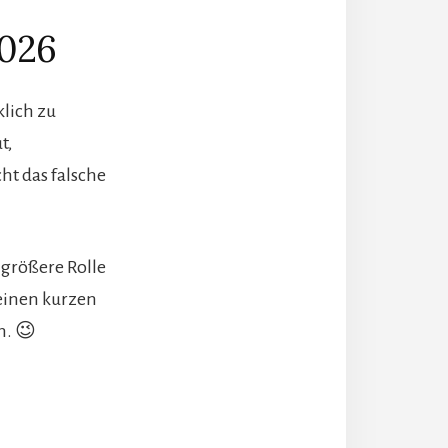
2026
klich zu
t,
cht das falsche
größere Rolle
 einen kurzen
n. 😉