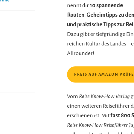
nennt dir
10 spannende
Routen
,
Geheimtipps
zu den
und praktische Tipps zur Re
Dazu gibt er tiefgründige Ein
reichen Kultur des Landes – e
Allrounder!
PREIS AUF AMAZON PRÜF
Vom
Reise Know-How Verlag
g
einen weiteren Reiseführer 
erschienen ist. Mit
fast 800 
Reise Know-How Reiseführer J