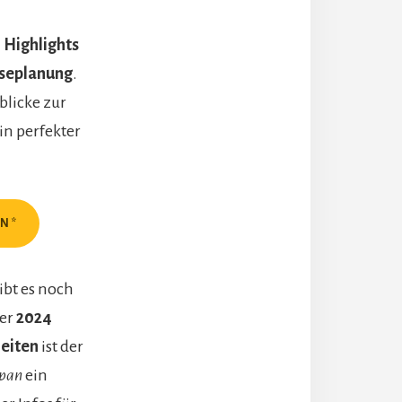
 Highlights
iseplanung
.
blicke zur
in perfekter
EN*
ibt es noch
der
2024
Seiten
ist der
apan
ein