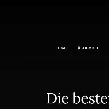
Skip
Skip
to
to
content
footer
HOME
ÜBER MICH
Die beste