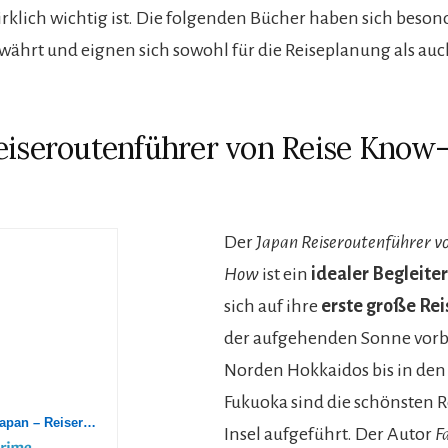
wirklich wichtig ist. Die folgenden Bücher haben sich beson
ährt und eignen sich sowohl für die Reiseplanung als auch
eiseroutenführer von Reise Kno
Der
Japan Reiseroutenführer v
How
ist ein
idealer Begleiter
sich auf ihre
erste große Rei
der aufgehenden Sonne vorb
Norden Hokkaidos bis in de
Fukuoka sind die schönsten 
Reiseführer Japan – Reiserouten, Highlights, Inspiration: Reiseroutenführer von Reise Know-How
Insel aufgeführt. Der Autor
Fa