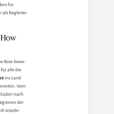
ders für
 als Begleiter
w-How
on Reise Know-
für alle die
se
ins Land
ereiten. Vom
n Süden nach
Regionen der
lk Schäfer