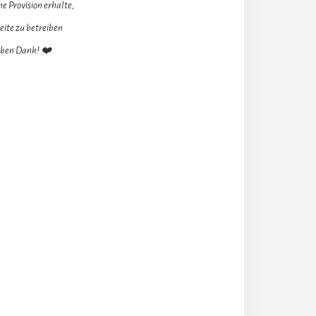
e Provision erhalte,
eite zu betreiben
ieben Dank! ❤️