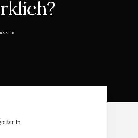
rklich?
ASSEN
eiter. In